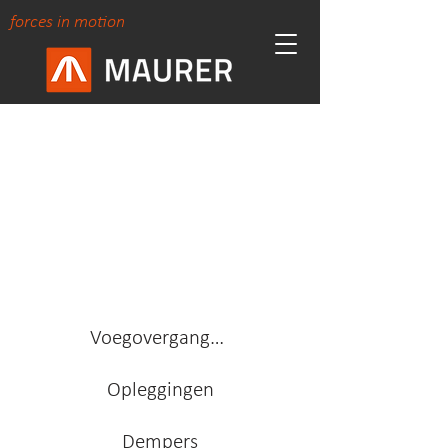
forces in motion
BEHEERSEN VAN
EXTREME KRACHTEN
IS ONZE SPECIALITEIT
Voegovergangen
Opleggingen
Dempers