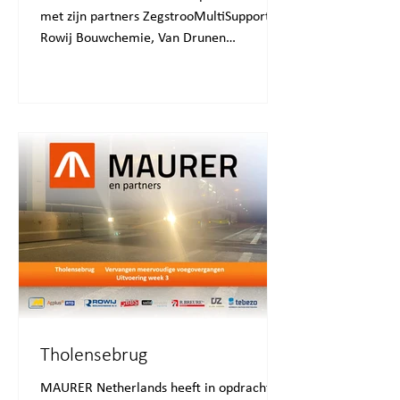
met zijn partners ZegstrooMultiSupport,
Rowij Bouwchemie, Van Drunen
Sloopwerken en R.Breure...
Tholensebrug
MAURER Netherlands heeft in opdracht