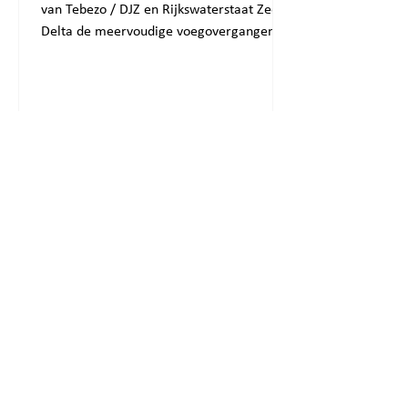
van Tebezo / DJZ en Rijkswaterstaat Zee &
Delta de meervoudige voegovergangen
van de Tholensebrug...
Menu
HOME
OVER MAURER NL
NIEUWS
Contact