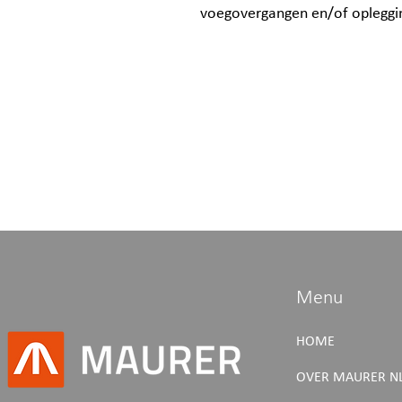
voegovergangen en/of opleggin
Menu
HOME
OVER MAURER N