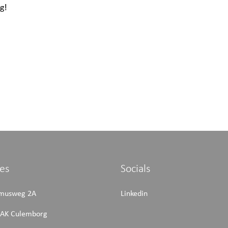
g!
es
Socials
smusweg 2A
Linkedin
AK Culemborg