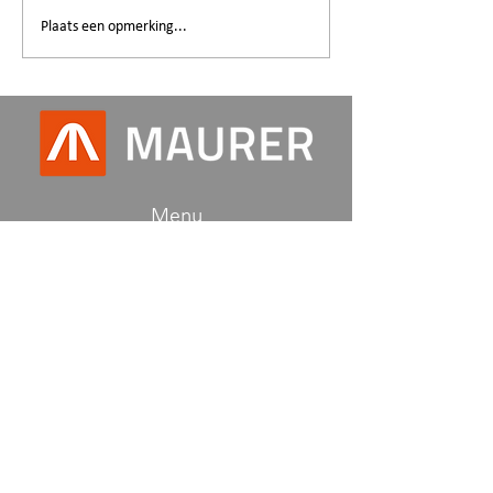
Plaats een opmerking...
Drukke en succesvolle
zomerperiode
Menu
HOME
OVER MAURER NL
NIEUWS
Contact
info@maurer.nl