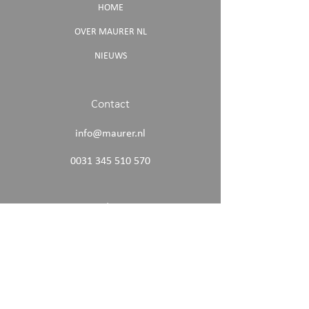
HOME
OVER MAURER NL
NIEUWS
Contact
info@maurer.nl
0031 345 510 570
Adres
Erasmusweg 2A
4101AK Culemborg
Socials